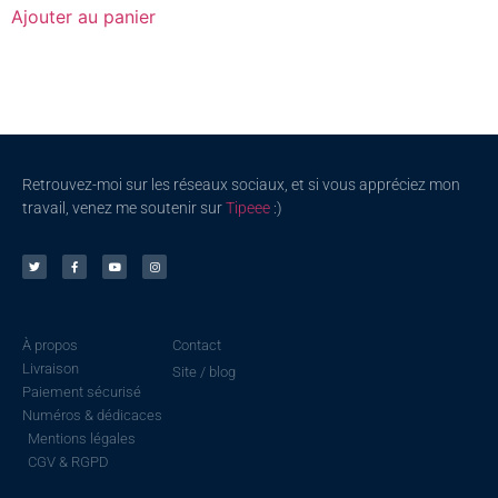
Ajouter au panier
Retrouvez-moi sur les réseaux sociaux, et si vous appréciez mon
travail, venez me soutenir sur
Tipeee
:)
À propos
Contact
Livraison
Site / blog
Paiement sécurisé
Numéros & dédicaces
Mentions légales
CGV & RGPD