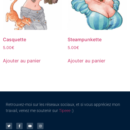
Casquette
Steampunkette
5.00
€
5.00
€
Ajouter au panier
Ajouter au panier
Retrouvez-moi sur les réseaux sociaux, et si vous appréciez mon
travail, venez me soutenir sur
Tipeee
:)