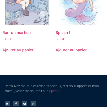
Ronron martien
Splash !
5.00
€
5.00
€
Ajouter au panier
Ajouter au panier
Retrouvez-moi sur les réseaux sociaux, et si vous appréciez mon
travail, venez me soutenir sur
Tipeee
:)