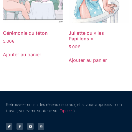
Cérémonie du téton
Juliette ou « les
Papillons »
5.00
€
5.00
€
Ajouter au panier
Ajouter au panier
Retrouvez-moi sur les réseaux sociaux, et si vous appréciez mon
travail, venez me soutenir sur
Tipeee
:)