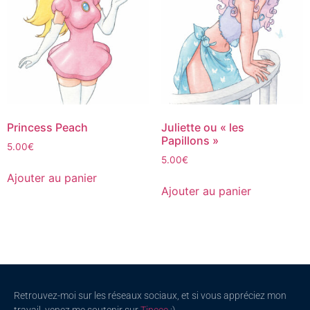
Princess Peach
Juliette ou « les
Papillons »
5.00
€
5.00
€
Ajouter au panier
Ajouter au panier
Retrouvez-moi sur les réseaux sociaux, et si vous appréciez mon
travail, venez me soutenir sur
Tipeee
:)