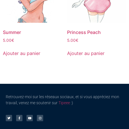
Summer
Princess Peach
5.00
€
5.00
€
Ajouter au panier
Ajouter au panier
Retrouvez-moi sur les réseaux sociaux, et si vous appréciez mon
travail, venez me soutenir sur
Tipeee
:)