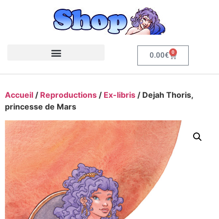
0
0.00
€
Accueil
/
Reproductions
/
Ex-libris
/ Dejah Thoris,
princesse de Mars