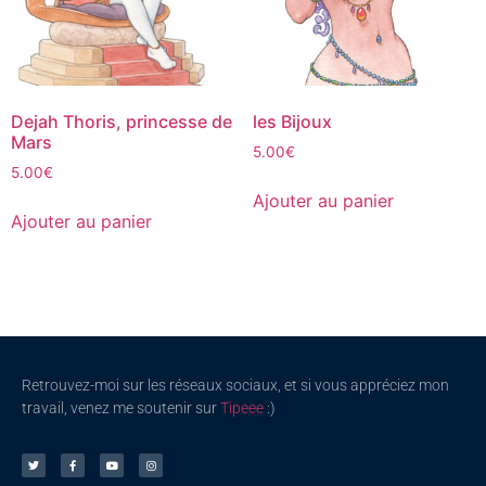
Dejah Thoris, princesse de
les Bijoux
Mars
5.00
€
5.00
€
Ajouter au panier
Ajouter au panier
Retrouvez-moi sur les réseaux sociaux, et si vous appréciez mon
travail, venez me soutenir sur
Tipeee
:)