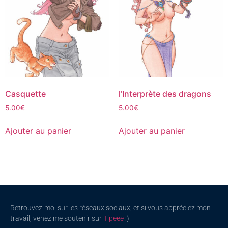
Casquette
l’Interprète des dragons
5.00
€
5.00
€
Ajouter au panier
Ajouter au panier
Retrouvez-moi sur les réseaux sociaux, et si vous appréciez mon
travail, venez me soutenir sur
Tipeee
:)