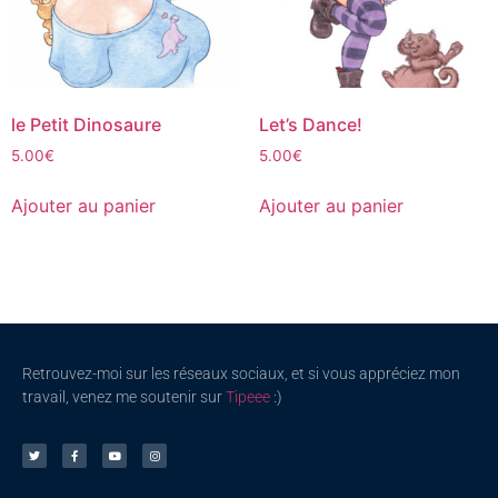
le Petit Dinosaure
Let’s Dance!
5.00
€
5.00
€
Ajouter au panier
Ajouter au panier
Retrouvez-moi sur les réseaux sociaux, et si vous appréciez mon
travail, venez me soutenir sur
Tipeee
:)